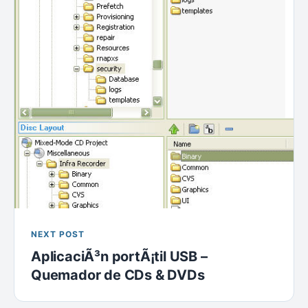
NEXT POST
AplicaciÃ³n portÃ¡til USB –
Quemador de CDs & DVDs