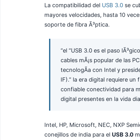
La compatibilidad del
USB 3.0
se cub
mayores velocidades, hasta 10 veces
soporte de fibra Ã³ptica.
“el “USB 3.0 es el paso lÃ³gic
cables mÃ¡s popular de las PC,
tecnologÃ­a con Intel y pres
IF).” la era digital requiere u
confiable conectividad para 
digital presentes en la vida dia
Intel, HP, Microsoft, NEC, NXP Sem
conejillos de india para el
USB 3.0
mi