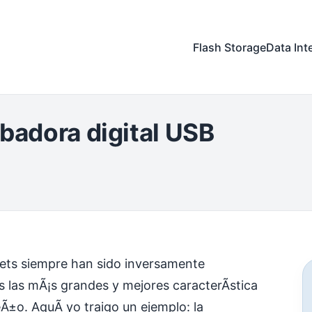
Flash Storage
Data Int
abadora digital USB
ets siempre han sido inversamente
las mÃ¡s grandes y mejores caracterÃ­stica
±o. AquÃ­ yo traigo un ejemplo: la