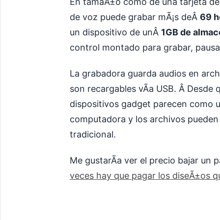
En tamaÃ±o como de una tarjeta de 
de voz puede grabar mÃ¡s deÂ
69 h
un dispositivo de unÂ
1GB de almac
control montado para grabar, pausa,
La grabadora guarda audios en archi
son recargables vÃ­a USB. Â Desde 
dispositivos gadget parecen como u
computadora y los archivos pueden 
tradicional.
Me gustarÃ­a ver el precio bajar un 
veces hay que pagar los diseÃ±os q