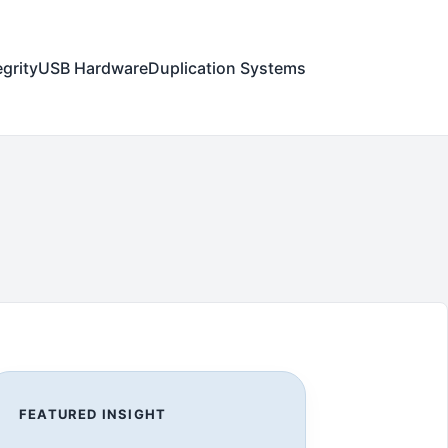
egrity
USB Hardware
Duplication Systems
FEATURED INSIGHT