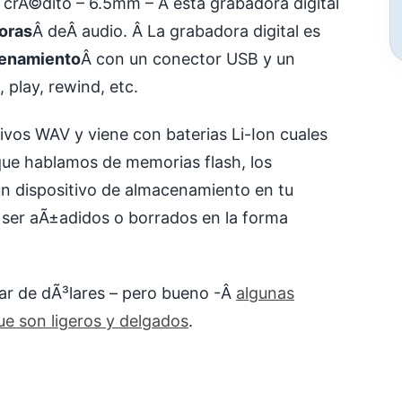
crÃ©dito – 6.5mm – Â esta grabadora digital
oras
Â deÂ audio. Â La grabadora digital es
enamiento
Â con un conector USB y un
 play, rewind, etc.
vos WAV y viene con baterias Li-Ion cuales
que hablamos de memorias flash, los
n dispositivo de almacenamiento en tu
ser aÃ±adidos o borrados en la forma
par de dÃ³lares – pero bueno -Â
algunas
ue son ligeros y delgados
.