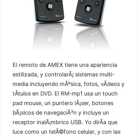
El remoto de AMEX tiene una apariencia
estilizada, y controlarÃ¡ sistemas multi-
media incluyendo mÃºsica, fotos, vÃ­deos y
tÃ­tulos en DVD. El RM-mp1 usa un touch
pad mouse, un puntero lÃ¡ser, botones
bÃ¡sicos de navegaciÃ³n y incluye un
receptor inalÃ¡mbrico USB. Yo dirÃ­a que
luce como un telÃ©fono celular, y con las