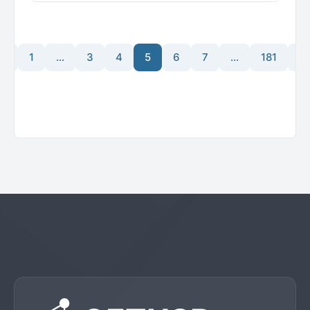
<
1
…
3
4
5
6
7
…
181
E