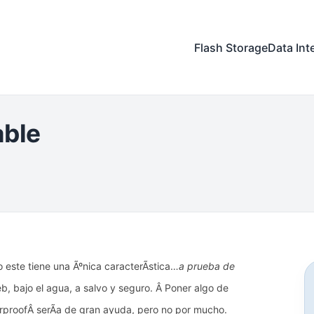
Flash Storage
Data Int
ble
 este tiene una Ãºnica caracterÃ­stica…
a prueba de
b, bajo el agua, a salvo y seguro. Â Poner algo de
rproof
Â serÃ­a de gran ayuda, pero no por mucho.