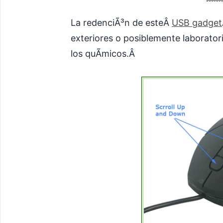
La redenciÃ³n de esteÂ
USB gadget
exteriores o posiblemente laborator
los quÃ­micos.Â