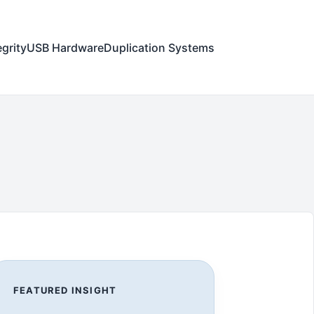
egrity
USB Hardware
Duplication Systems
FEATURED INSIGHT