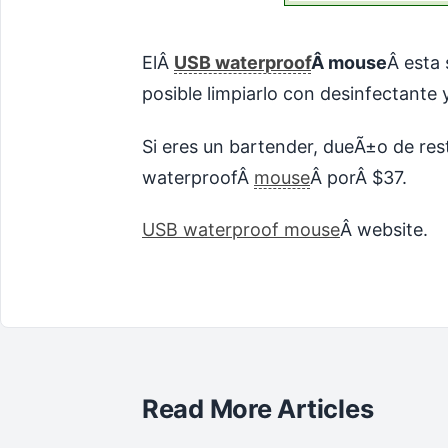
ElÂ
USB waterproof
Â mouse
Â esta 
posible limpiarlo con desinfectante 
Si eres un bartender, dueÃ±o de res
waterproofÂ
mouse
Â porÂ $37.
USB waterproof mouse
Â website.
Read More Articles