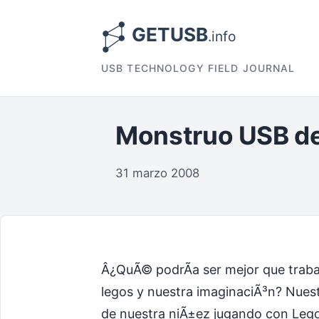
USB TECHNOLOGY FIELD JOURNAL
Monstruo USB de
31 marzo 2008
Â¿QuÃ© podrÃ­a ser mejor que traba
legos y nuestra imaginaciÃ³n? Nue
de nuestra niÃ±ez jugando con Lego