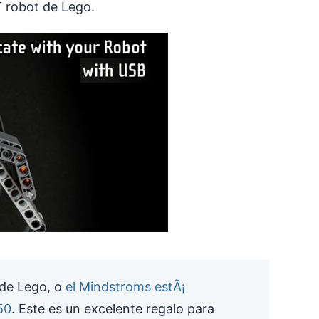
T robot de Lego.
 de Lego, o
el Mindstroms estÃ¡
50
. Este es un excelente regalo para