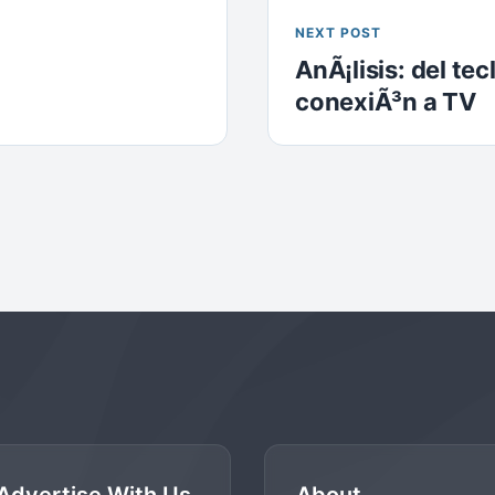
NEXT POST
AnÃ¡lisis: del t
conexiÃ³n a TV