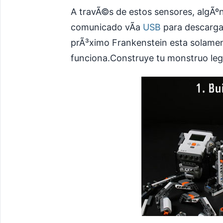
A travÃ©s de estos sensores, algÃº
comunicado vÃ­a
USB
para descargar
prÃ³ximo Frankenstein esta solamen
funciona.Construye tu monstruo lego