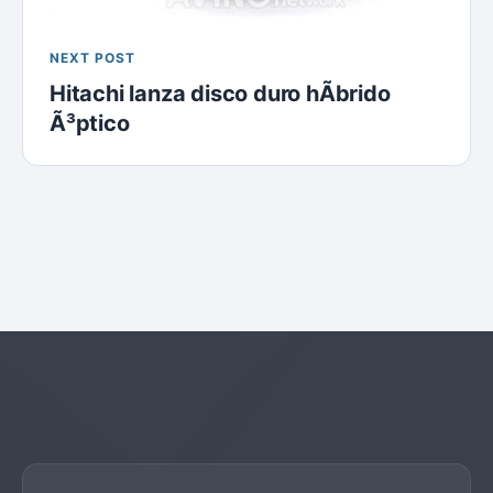
NEXT POST
Hitachi lanza disco duro hÃ­brido
Ã³ptico