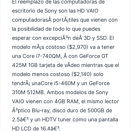
El reemplazo de las computadoras de
escritorio de Sony son las HD VAIO
computadorasÂ portÃ¡tiles que vienen con
la posibilidad de todo lo que puedes
esperar con excepciÃ³n deÂ 3D y SSD. El
modelo mÃ¡s costoso ($2,970) va a tener
una Core i7-740QM, Â con GeForce GT
425M 1GB tarjeta de vÃ­deo mientras que el
modelo menos costoso ($2,140) solo
tendrÃ¡ unaCore i5-460M y un GeForce
310M 512MB. Ambos modelos de Sony
VAIO vienen con 4GB RAM, el mismo lector
Ã³ptico Blu-ray, disco duro de 500GB de
2.5â€³ y un HDTV tuner como una pantalla
HD LCD de 16.4â€³.