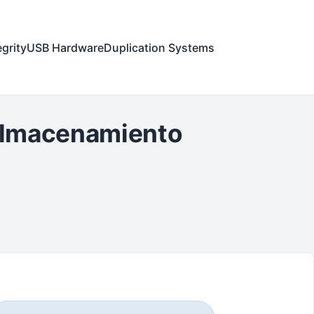
egrity
USB Hardware
Duplication Systems
e almacenamiento