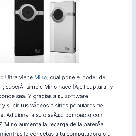
eo Ultra viene
Mino
, cual pone el poder del
¡til, superÂ simple Mino hace fÃ¡cil capturar y
 donde sea. Y gracias a su software
r y subir tus vÃ­deos a sitios populares de
e. Adicional a su diseÃ±o compacto con
€“Mino aumenta la recarga de la baterÃ­a
mientras lo conectas a tu computadora o a