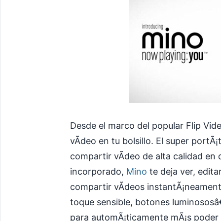
Desde el marco del popular Flip Vid
vÃ­deo en tu bolsillo. El super portÃ
compartir vÃ­deo de alta calidad en
incorporado,
Mino
te deja ver, edita
compartir vÃ­deos instantÃ¡neament
toque sensible, botones luminososâ
para automÃ¡ticamente mÃ¡s poder 