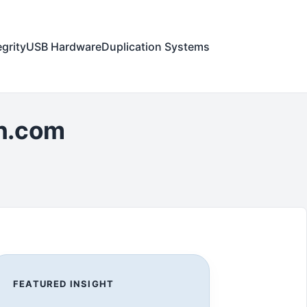
egrity
USB Hardware
Duplication Systems
on.com
FEATURED INSIGHT