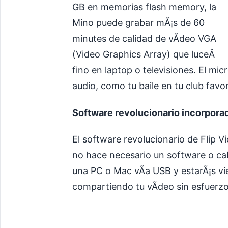
GB en memorias flash memory, la
Mino puede grabar mÃ¡s de 60
minutes de calidad de vÃ­deo VGA
(Video Graphics Array) que luceÂ
fino en laptop o televisiones. El mi
audio, como tu baile en tu club favor
Software revolucionario incorpora
El software revolucionario de Flip 
no hace necesario un software o cab
una PC o Mac vÃ­a USB y estarÃ¡s v
compartiendo tu vÃ­deo sin esfuerzo