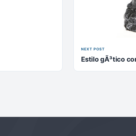
NEXT POST
Estilo gÃ³tico c