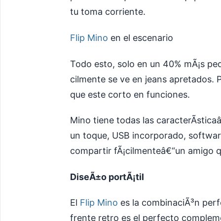
tu toma corriente.
Flip Mino
en el escenario
Todo esto, solo en un 40% mÃ¡s pequ
cilmente se ve en jeans apretados.
que este corto en funciones.
Mino tiene todas las caracterÃ­stica
un toque, USB incorporado, software
compartir fÃ¡cilmenteâ€“un amigo
DiseÃ±o portÃ¡til
El
Flip Mino
es la combinaciÃ³n perfe
frente retro es el perfecto complem