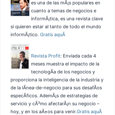
es una de las mÃ¡s populares en
cuanto a temas de negocios e
informÃ¡tica, es una revista clave
si quieren estar al tanto de todo el mundo
informÃ¡tico.
Gratis aquÃ­
Revista Profit
: Enviada cada 4
meses muestra el impacto de la
tecnologÃ­a de los negocios y
proporciona la inteligencia de la industria y
de la lÃ­nea-de-negocio para sus desafÃ­os
especÃ­ficos. AdemÃ¡s de estrategias de
servicio y cÃ³mo afectarÃ¡n su negocio –
hoy, y en los aÃ±os para venir.
Gratis aquÃ­