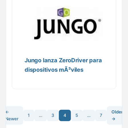
Jungo lanza ZeroDriver para
dispositivos mÃ³viles
←
Older
1
…
3
4
5
…
7
Newer
→