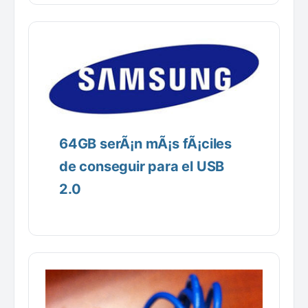
64GB serÃ¡n mÃ¡s fÃ¡ciles
de conseguir para el USB
2.0