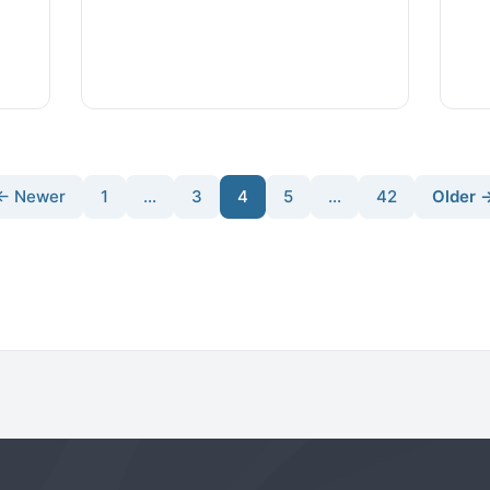
← Newer
1
…
3
4
5
…
42
Older 