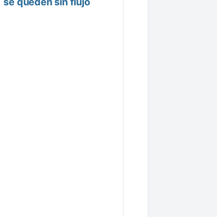
nfo
se queden sin flujo
os