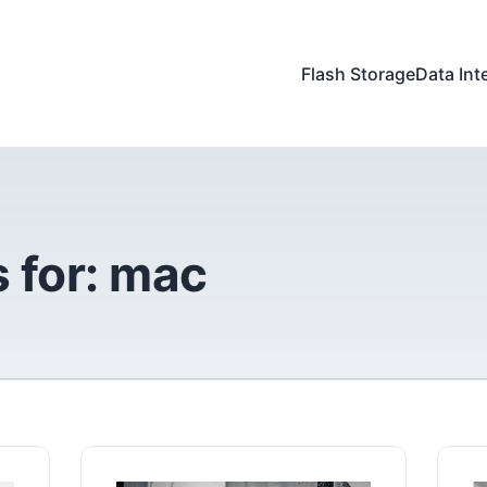
Flash Storage
Data Int
 for:
mac