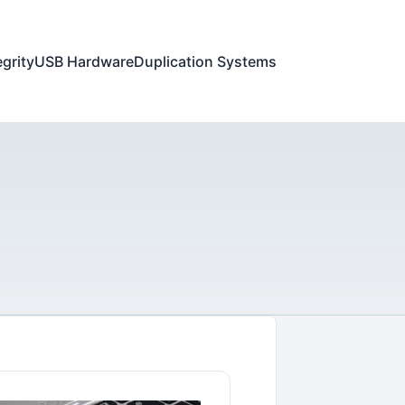
egrity
USB Hardware
Duplication Systems