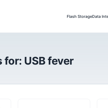
Flash Storage
Data Int
 for:
USB fever