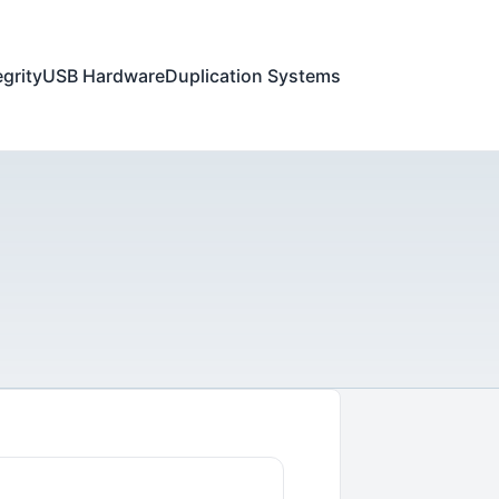
egrity
USB Hardware
Duplication Systems