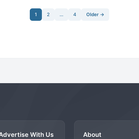
1
2
…
4
Older →
Advertise With Us
About